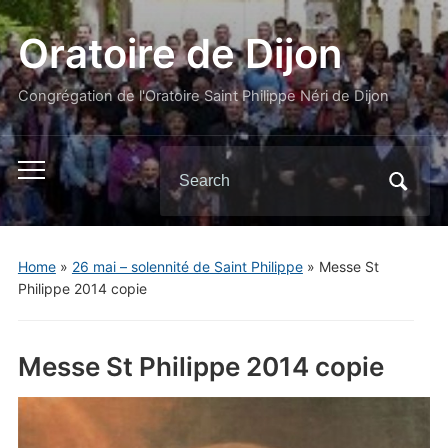
Oratoire de Dijon
Congrégation de l'Oratoire Saint Philippe Néri de Dijon
Search
Toggle
for:
mobile
menu
Home
»
26 mai – solennité de Saint Philippe
»
Messe St
Philippe 2014 copie
Messe St Philippe 2014 copie